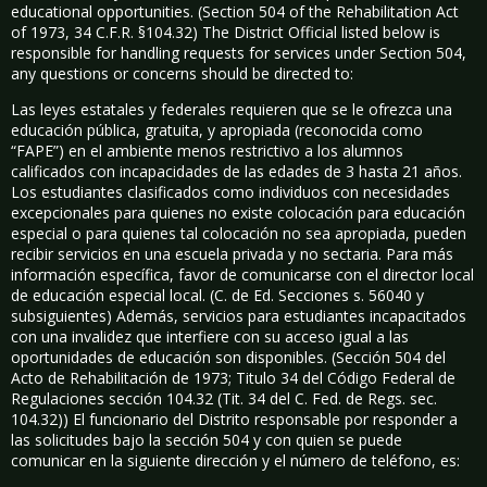
educational opportunities. (Section 504 of the Rehabilitation Act
of 1973, 34 C.F.R. §104.32) The District Official listed below is
responsible for handling requests for services under Section 504,
any questions or concerns should be directed to:
Las leyes estatales y federales requieren que se le ofrezca una
educación pública, gratuita, y apropiada (reconocida como
“FAPE”) en el ambiente menos restrictivo a los alumnos
calificados con incapacidades de las edades de 3 hasta 21 años.
Los estudiantes clasificados como individuos con necesidades
excepcionales para quienes no existe colocación para educación
especial o para quienes tal colocación no sea apropiada, pueden
recibir servicios en una escuela privada y no sectaria. Para más
información específica, favor de comunicarse con el director local
de educación especial local. (C. de Ed. Secciones s. 56040 y
subsiguientes) Además, servicios para estudiantes incapacitados
con una invalidez que interfiere con su acceso igual a las
oportunidades de educación son disponibles. (Sección 504 del
Acto de Rehabilitación de 1973; Titulo 34 del Código Federal de
Regulaciones sección 104.32 (Tit. 34 del C. Fed. de Regs. sec.
104.32)) El funcionario del Distrito responsable por responder a
las solicitudes bajo la sección 504 y con quien se puede
comunicar en la siguiente dirección y el número de teléfono, es: