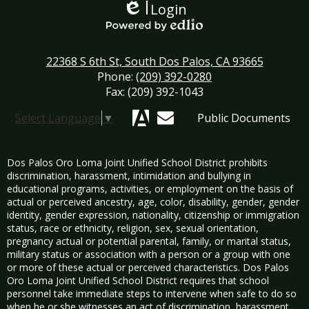
Login
Edlio
Powered by Edlio
22368 S 6th St, South Dos Palos, CA 93665
Phone:
(209) 392-0280
Fax: (209) 392-1043
Select Language
▼
Public Documents
Aeries
Mail
Dos Palos Oro Loma Joint Unified School District prohibits
discrimination, harassment, intimidation and bullying in
educational programs, activities, or employment on the basis of
actual or perceived ancestry, age, color, disability, gender, gender
identity, gender expression, nationality, citizenship or immigration
status, race or ethnicity, religion, sex, sexual orientation,
pregnancy actual or potential parental, family, or marital status,
military status or association with a person or a group with one
or more of these actual or perceived characteristics. Dos Palos
Oro Loma Joint Unified School District requires that school
personnel take immediate steps to intervene when safe to do so
when he or she witnesses an act of discrimination, harassment,