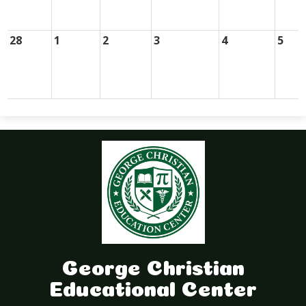
28
1
2
3
4
5
George Christian
Educational Center