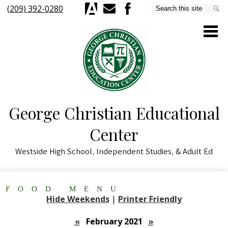
Skip
(209) 392-0280
Search
Se
to
Aeries
E-
Facebook
main
Mail
content
George Christian Educational
About Us
Center
Parents & Students
Westside High School, Independent Studies, & Adult Ed
Staff
Academics
FOOD MENU
Schools & Programs
Hide Weekends
|
Printer Friendly
Quick Links
«
February 2021
»