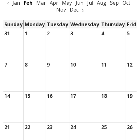
‹
Jan
Feb
Mar
Apr
May
Jun
Jul
Aug
Sep
Oct
District Home
Nov
Dec
›
Sunday
Monday
Tuesday
Wednesday
Thursday
Frida
31
1
2
3
4
5
7
8
9
10
11
12
14
15
16
17
18
19
21
22
23
24
25
26