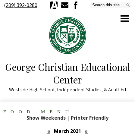
Skip
(209) 392-0280
Search
Se
to
Aeries
E-
Facebook
main
Mail
content
George Christian Educational
About Us
Center
Parents & Students
Westside High School, Independent Studies, & Adult Ed
Staff
Academics
FOOD MENU
Schools & Programs
Show Weekends
|
Printer Friendly
Quick Links
«
March 2021
»