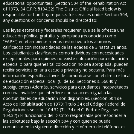
educational opportunities. (Section 504 of the Rehabilitation Act
of 1973, 34 C.F.R. §104.32) The District Official listed below is
responsible for handling requests for services under Section 504,
any questions or concerns should be directed to:
Las leyes estatales y federales requieren que se le ofrezca una
educación pública, gratuita, y apropiada (reconocida como
“FAPE”) en el ambiente menos restrictivo a los alumnos
calificados con incapacidades de las edades de 3 hasta 21 años.
Los estudiantes clasificados como individuos con necesidades
excepcionales para quienes no existe colocación para educación
especial o para quienes tal colocación no sea apropiada, pueden
recibir servicios en una escuela privada y no sectaria. Para más
información específica, favor de comunicarse con el director local
de educación especial local. (C. de Ed. Secciones s. 56040 y
subsiguientes) Además, servicios para estudiantes incapacitados
con una invalidez que interfiere con su acceso igual a las
oportunidades de educación son disponibles. (Sección 504 del
Acto de Rehabilitación de 1973; Titulo 34 del Código Federal de
Regulaciones sección 104.32 (Tit. 34 del C. Fed. de Regs. sec.
104.32)) El funcionario del Distrito responsable por responder a
las solicitudes bajo la sección 504 y con quien se puede
comunicar en la siguiente dirección y el número de teléfono, es: