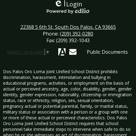
Login
Edlio
Powered by Edlio
22368 S 6th St, South Dos Palos, CA 93665
Phone:
(209) 392-0280
Fax: (209) 392-1043
Select Language
▼
Public Documents
Aeries
Mail
Dos Palos Oro Loma Joint Unified School District prohibits
discrimination, harassment, intimidation and bullying in
educational programs, activities, or employment on the basis of
actual or perceived ancestry, age, color, disability, gender, gender
identity, gender expression, nationality, citizenship or immigration
status, race or ethnicity, religion, sex, sexual orientation,
pregnancy actual or potential parental, family, or marital status,
military status or association with a person or a group with one
or more of these actual or perceived characteristics. Dos Palos
Oro Loma Joint Unified School District requires that school
personnel take immediate steps to intervene when safe to do so
when he or she witnesses an act of discrimination, harassment,