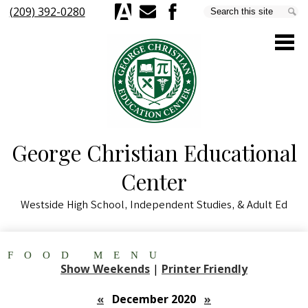
Skip
(209) 392-0280
Search
Se
to
Aeries
E-
Facebook
main
Mail
content
George Christian Educational
About Us
Center
Parents & Students
Westside High School, Independent Studies, & Adult Ed
Staff
Academics
FOOD MENU
Schools & Programs
Show Weekends
|
Printer Friendly
Quick Links
«
December 2020
»