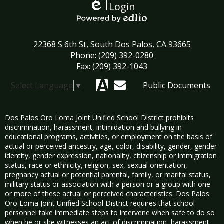
Login
Edlio
Powered by Edlio
22368 S 6th St, South Dos Palos, CA 93665
Phone:
(209) 392-0280
Fax: (209) 392-1043
Select Language
▼
Public Documents
Aeries
Mail
Dos Palos Oro Loma Joint Unified School District prohibits
discrimination, harassment, intimidation and bullying in
educational programs, activities, or employment on the basis of
actual or perceived ancestry, age, color, disability, gender, gender
identity, gender expression, nationality, citizenship or immigration
status, race or ethnicity, religion, sex, sexual orientation,
pregnancy actual or potential parental, family, or marital status,
military status or association with a person or a group with one
or more of these actual or perceived characteristics. Dos Palos
Oro Loma Joint Unified School District requires that school
personnel take immediate steps to intervene when safe to do so
when he or she witnesses an act of discrimination, harassment,