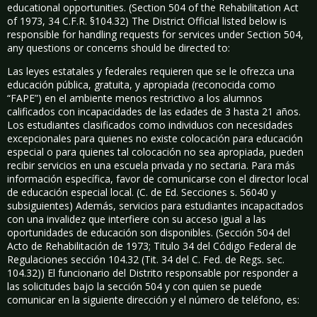
educational opportunities. (Section 504 of the Rehabilitation Act
of 1973, 34 C.F.R. §104.32) The District Official listed below is
responsible for handling requests for services under Section 504,
any questions or concerns should be directed to:
Las leyes estatales y federales requieren que se le ofrezca una
educación pública, gratuita, y apropiada (reconocida como
“FAPE”) en el ambiente menos restrictivo a los alumnos
calificados con incapacidades de las edades de 3 hasta 21 años.
Los estudiantes clasificados como individuos con necesidades
excepcionales para quienes no existe colocación para educación
especial o para quienes tal colocación no sea apropiada, pueden
recibir servicios en una escuela privada y no sectaria. Para más
información específica, favor de comunicarse con el director local
de educación especial local. (C. de Ed. Secciones s. 56040 y
subsiguientes) Además, servicios para estudiantes incapacitados
con una invalidez que interfiere con su acceso igual a las
oportunidades de educación son disponibles. (Sección 504 del
Acto de Rehabilitación de 1973; Titulo 34 del Código Federal de
Regulaciones sección 104.32 (Tit. 34 del C. Fed. de Regs. sec.
104.32)) El funcionario del Distrito responsable por responder a
las solicitudes bajo la sección 504 y con quien se puede
comunicar en la siguiente dirección y el número de teléfono, es: