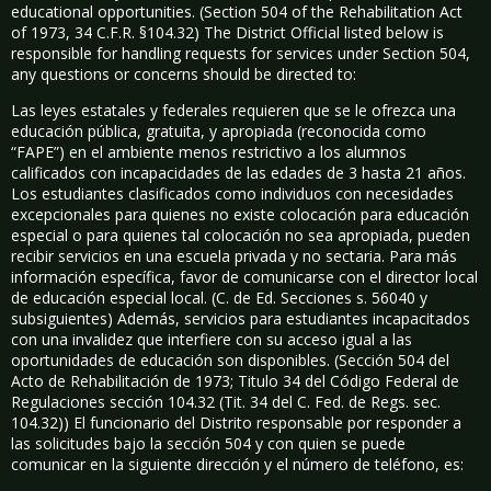
educational opportunities. (Section 504 of the Rehabilitation Act
of 1973, 34 C.F.R. §104.32) The District Official listed below is
responsible for handling requests for services under Section 504,
any questions or concerns should be directed to:
Las leyes estatales y federales requieren que se le ofrezca una
educación pública, gratuita, y apropiada (reconocida como
“FAPE”) en el ambiente menos restrictivo a los alumnos
calificados con incapacidades de las edades de 3 hasta 21 años.
Los estudiantes clasificados como individuos con necesidades
excepcionales para quienes no existe colocación para educación
especial o para quienes tal colocación no sea apropiada, pueden
recibir servicios en una escuela privada y no sectaria. Para más
información específica, favor de comunicarse con el director local
de educación especial local. (C. de Ed. Secciones s. 56040 y
subsiguientes) Además, servicios para estudiantes incapacitados
con una invalidez que interfiere con su acceso igual a las
oportunidades de educación son disponibles. (Sección 504 del
Acto de Rehabilitación de 1973; Titulo 34 del Código Federal de
Regulaciones sección 104.32 (Tit. 34 del C. Fed. de Regs. sec.
104.32)) El funcionario del Distrito responsable por responder a
las solicitudes bajo la sección 504 y con quien se puede
comunicar en la siguiente dirección y el número de teléfono, es: