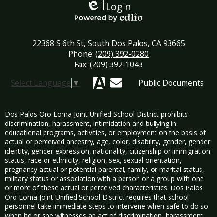
Login
Edlio
Powered by Edlio
22368 S 6th St, South Dos Palos, CA 93665
Phone:
(209) 392-0280
Fax: (209) 392-1043
Select Language
▼
Public Documents
Aeries
Mail
Dos Palos Oro Loma Joint Unified School District prohibits
discrimination, harassment, intimidation and bullying in
educational programs, activities, or employment on the basis of
actual or perceived ancestry, age, color, disability, gender, gender
identity, gender expression, nationality, citizenship or immigration
status, race or ethnicity, religion, sex, sexual orientation,
pregnancy actual or potential parental, family, or marital status,
military status or association with a person or a group with one
or more of these actual or perceived characteristics. Dos Palos
Oro Loma Joint Unified School District requires that school
personnel take immediate steps to intervene when safe to do so
when he or she witnesses an act of discrimination, harassment,