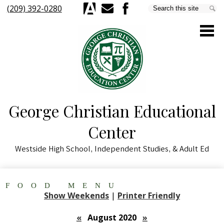
Skip
(209) 392-0280
Search
Se
to
Aeries
E-
Facebook
main
Mail
content
George Christian Educational
About Us
Center
Parents & Students
Westside High School, Independent Studies, & Adult Ed
Staff
Academics
FOOD MENU
Schools & Programs
Show Weekends
|
Printer Friendly
Quick Links
«
August 2020
»