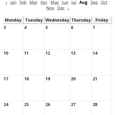
‹
Jan
Feb
Mar
Apr
May
Jun
Jul
Aug
Sep
Oct
District Home
Nov
Dec
›
Monday
Tuesday
Wednesday
Thursday
Friday
3
4
5
6
7
10
11
12
13
14
17
18
19
20
21
24
25
26
27
28